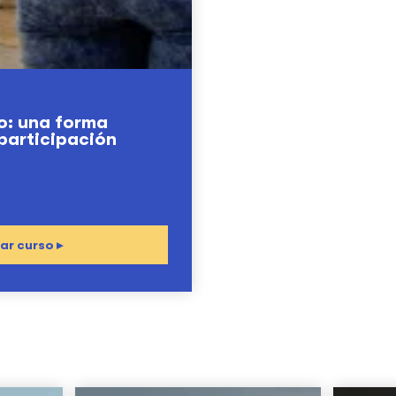
o: una forma
 participación
r curso ▸