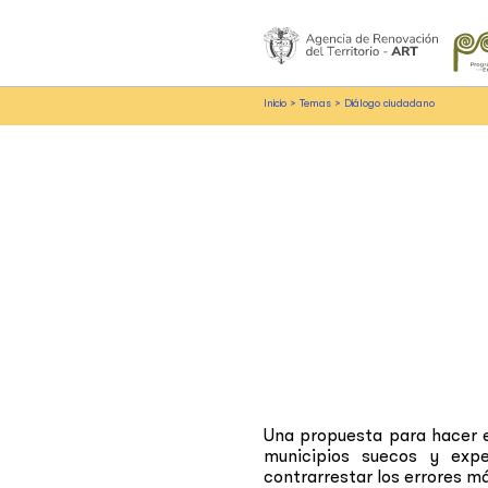
Inicio
>
Temas
>
Diálogo ciudadano
Una propuesta para hacer e
municipios suecos y exp
contrarrestar los errores m