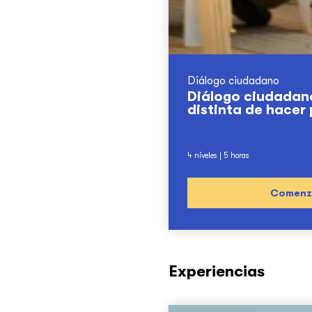
Diálogo ciudadano
Diálogo ciudadan
distinta de hacer
4 niveles |
5 horas
Comenza
Experiencias